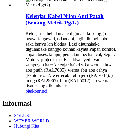
Kelenjar Kabel Nilon Anti Patah
(Benang Metrik/Pg/G)
Kelenjar kabel utamané digunakake kanggo
ngawat-ngawati, ndandani, nglindhungi kabel
saka banyu lan bledug. Lagi digunakake
digunakake kanggo kothak kayata Papan kontrol,
apparatuses, lampu, peralatan mechanical, Sepur,
Motors, projects etc. Kita bisa nyedhiyani
sampeyan karo kelenjar kabel saka werna abu-
abu putih (RAL7035), werna abu-abu cahya
(Pantone538), werna abu-abu jero (RA 7037). ),
ireng (RAL9005), biru (RAL5012) lan werna
liyane sing dibutuhake.
pitakon
rinci
Informasi
SOLUSI
WEYER WORLD
Hubungi Kita