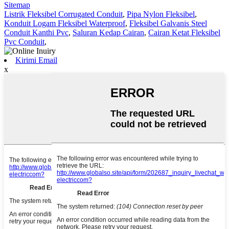
Sitemap
Listrik Fleksibel Corrugated Conduit
,
Pipa Nylon Fleksibel
,
Konduit Logam Fleksibel Waterproof
,
Fleksibel Galvanis Steel
Conduit Kanthi Pvc
,
Saluran Kedap Cairan
,
Cairan Ketat Fleksibel
Pvc Conduit
,
Kirimi Email
x