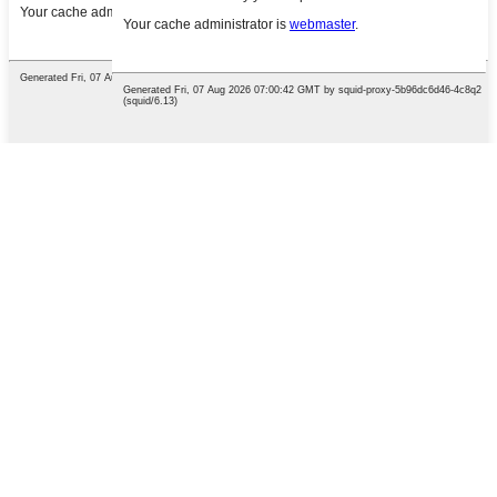
English
French
German
Portuguese
Spanish
Russian
Japanese
Korean
Arabic
Irish
Greek