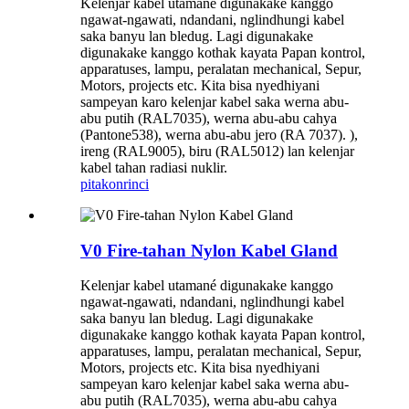
Kelenjar kabel utamané digunakake kanggo
ngawat-ngawati, ndandani, nglindhungi kabel
saka banyu lan bledug. Lagi digunakake
digunakake kanggo kothak kayata Papan kontrol,
apparatuses, lampu, peralatan mechanical, Sepur,
Motors, projects etc. Kita bisa nyedhiyani
sampeyan karo kelenjar kabel saka werna abu-
abu putih (RAL7035), werna abu-abu cahya
(Pantone538), werna abu-abu jero (RA 7037). ),
ireng (RAL9005), biru (RAL5012) lan kelenjar
kabel tahan radiasi nuklir.
pitakon
rinci
V0 Fire-tahan Nylon Kabel Gland
Kelenjar kabel utamané digunakake kanggo
ngawat-ngawati, ndandani, nglindhungi kabel
saka banyu lan bledug. Lagi digunakake
digunakake kanggo kothak kayata Papan kontrol,
apparatuses, lampu, peralatan mechanical, Sepur,
Motors, projects etc. Kita bisa nyedhiyani
sampeyan karo kelenjar kabel saka werna abu-
abu putih (RAL7035), werna abu-abu cahya