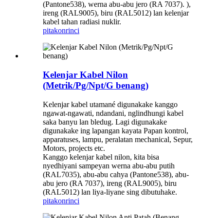
(Pantone538), werna abu-abu jero (RA 7037). ),
ireng (RAL9005), biru (RAL5012) lan kelenjar
kabel tahan radiasi nuklir.
pitakon
rinci
Kelenjar Kabel Nilon
(Metrik/Pg/Npt/G benang)
Kelenjar kabel utamané digunakake kanggo
ngawat-ngawati, ndandani, nglindhungi kabel
saka banyu lan bledug. Lagi digunakake
digunakake ing lapangan kayata Papan kontrol,
apparatuses, lampu, peralatan mechanical, Sepur,
Motors, projects etc.
Kanggo kelenjar kabel nilon, kita bisa
nyedhiyani sampeyan werna abu-abu putih
(RAL7035), abu-abu cahya (Pantone538), abu-
abu jero (RA 7037), ireng (RAL9005), biru
(RAL5012) lan liya-liyane sing dibutuhake.
pitakon
rinci