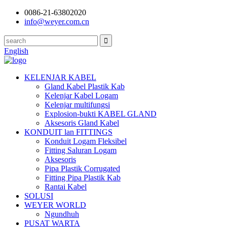
0086-21-63802020
info@weyer.com.cn
English
KELENJAR KABEL
Gland Kabel Plastik Kab
Kelenjar Kabel Logam
Kelenjar multifungsi
Explosion-bukti KABEL GLAND
Aksesoris Gland Kabel
KONDUIT lan FITTINGS
Konduit Logam Fleksibel
Fitting Saluran Logam
Aksesoris
Pipa Plastik Corrugated
Fitting Pipa Plastik Kab
Rantai Kabel
SOLUSI
WEYER WORLD
Ngundhuh
PUSAT WARTA